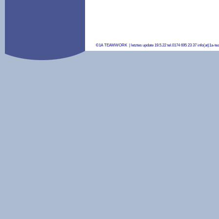
©1A TEAMWORK | letztes update 19.5.22 tel.0174 695 23 37 info(at)1a-t