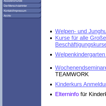
Welpen- und Jungh
Kurse für alle Große
Beschäftigungskurs
Welpenkindergarten
Wochenendseminar
TEAMWORK
Kinderkurs Anmeldu
Elterninfo
für Kinder